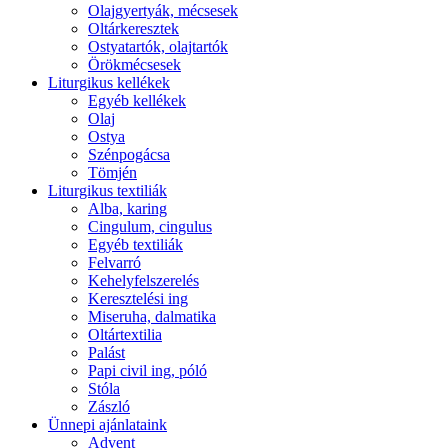
Olajgyertyák, mécsesek
Oltárkeresztek
Ostyatartók, olajtartók
Örökmécsesek
Liturgikus kellékek
Egyéb kellékek
Olaj
Ostya
Szénpogácsa
Tömjén
Liturgikus textiliák
Alba, karing
Cingulum, cingulus
Egyéb textiliák
Felvarró
Kehelyfelszerelés
Keresztelési ing
Miseruha, dalmatika
Oltártextilia
Palást
Papi civil ing, póló
Stóla
Zászló
Ünnepi ajánlataink
Advent