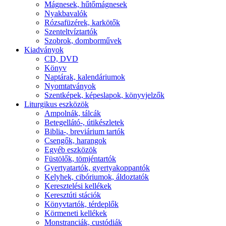
Mágnesek, hűtőmágnesek
Nyakbavalók
Rózsafüzérek, karkötők
Szenteltvíztartók
Szobrok, domborművek
Kiadványok
CD, DVD
Könyv
Naptárak, kalendáriumok
Nyomtatványok
Szentképek, képeslapok, könyvjelzők
Liturgikus eszközök
Ampolnák, tálcák
Betegellátó-, útikészletek
Biblia-, breviárium tartók
Csengők, harangok
Egyéb eszközök
Füstölők, tömjéntartók
Gyertyatartók, gyertyakoppantók
Kelyhek, cibóriumok, áldoztatók
Keresztelési kellékek
Keresztúti stációk
Könyvtartók, térdeplők
Körmeneti kellékek
Monstranciák, custódiák