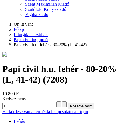
Szent Maximilian Kiadó
Szülőföld Könyvkiadó
Vigilia kiadó
Ön itt van:
Főlap
Liturgikus textiliák
Papi civil ing, póló
Papi civil h.u. fehér - 80-20% (L, 41-42)
Papi civil h.u. fehér - 80-20%
(L, 41-42)
(7208)
16.800 Ft
Kedvezmény
Ha kérdése van a termékkel kapcsolatosan írjon
Leírás