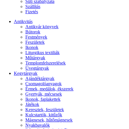
Süti szabályzata
Szállítás
Fizetés
Antikvitás
Antikvár könyvek
Bútorok
Festmények
Feszületek
Ikonok
Liturgikus textiliák
Műtárgyak
Templomfelszerelések
Üvegtárgyak
Kegytárgyak
Ajándéktárgyak
Csomagolóanyagok
Érmek, medálok, ékszerek
Gyertyák, mécsesek
Ikonok, faplakettek
Játékok
Keresztek, feszületek
Kulcstartók, kitűzők
Mágnesek, hűtőmágnesek
Nyakbavalók