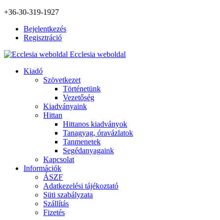
+36-30-319-1927
Bejelentkezés
Regisztráció
Ecclesia weboldal
Kiadó
Szövetkezet
Történetünk
Vezetőség
Kiadványaink
Hittan
Hittanos kiadványok
Tanagyag, óravázlatok
Tanmenetek
Segédanyagaink
Kapcsolat
Információk
ÁSZF
Adatkezelési tájékoztató
Süti szabályzata
Szállítás
Fizetés