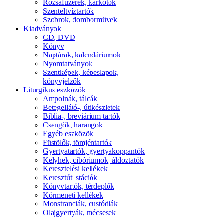
Rózsafüzérek, karkötők
Szenteltvíztartók
Szobrok, domborművek
Kiadványok
CD, DVD
Könyv
Naptárak, kalendáriumok
Nyomtatványok
Szentképek, képeslapok,
könyvjelzők
Liturgikus eszközök
Ampolnák, tálcák
Betegellátó-, útikészletek
Biblia-, breviárium tartók
Csengők, harangok
Egyéb eszközök
Füstölők, tömjéntartók
Gyertyatartók, gyertyakoppantók
Kelyhek, cibóriumok, áldoztatók
Keresztelési kellékek
Keresztúti stációk
Könyvtartók, térdeplők
Körmeneti kellékek
Monstranciák, custódiák
Olajgyertyák, mécsesek