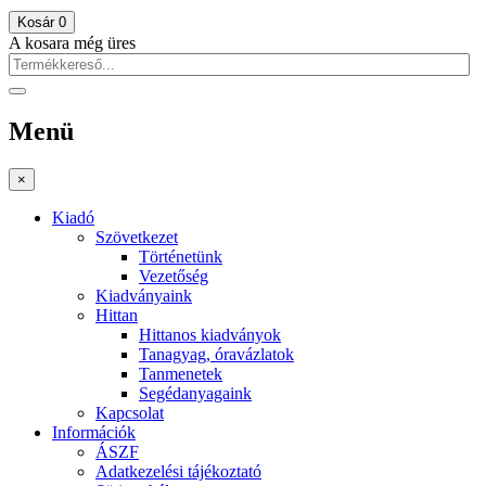
Kosár
0
A kosara még üres
Menü
×
Kiadó
Szövetkezet
Történetünk
Vezetőség
Kiadványaink
Hittan
Hittanos kiadványok
Tanagyag, óravázlatok
Tanmenetek
Segédanyagaink
Kapcsolat
Információk
ÁSZF
Adatkezelési tájékoztató