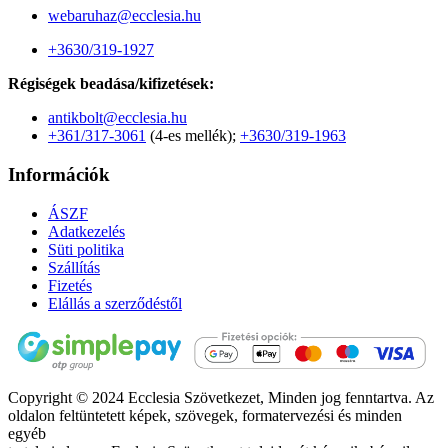
webaruhaz@ecclesia.hu
+3630/319-1927
Régiségek beadása/kifizetések:
antikbolt@ecclesia.hu
+361/317-3061
(4-es mellék);
+3630/319-1963
Információk
ÁSZF
Adatkezelés
Süti politika
Szállítás
Fizetés
Elállás a szerződéstől
Copyright © 2024 Ecclesia Szövetkezet, Minden jog fenntartva. Az
oldalon feltüntetett képek, szövegek, formatervezési és minden
egyéb