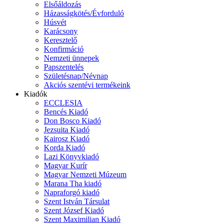
Elsőáldozás
Házasságkötés/Évforduló
Húsvét
Karácsony
Keresztelő
Konfirmáció
Nemzeti ünnepek
Papszentelés
Születésnap/Névnap
Akciós szentévi termékeink
Kiadók
ECCLESIA
Bencés Kiadó
Don Bosco Kiadó
Jezsuita Kiadó
Kairosz Kiadó
Korda Kiadó
Lazi Könyvkiadó
Magyar Kurír
Magyar Nemzeti Múzeum
Marana Tha kiadó
Napraforgó kiadó
Szent István Társulat
Szent József Kiadó
Szent Maximilian Kiadó