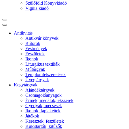
Szülőföld Könyvkiadó
Vigilia kiadó
Antikvitás
Antikvár könyvek
Bútorok
Festmények
Feszületek
Ikonok
Liturgikus textiliák
Műtárgyak
Templomfelszerelések
Üvegtárgyak
Kegytárgyak
Ajándéktárgyak
Csomagolóanyagok
Érmek, medálok, ékszerek
Gyertyák, mécsesek
Ikonok, faplakettek
Játékok
Keresztek, feszületek
Kulcstartók, kitűzők