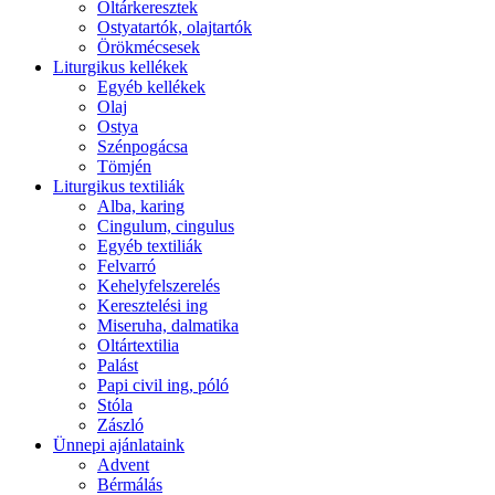
Oltárkeresztek
Ostyatartók, olajtartók
Örökmécsesek
Liturgikus kellékek
Egyéb kellékek
Olaj
Ostya
Szénpogácsa
Tömjén
Liturgikus textiliák
Alba, karing
Cingulum, cingulus
Egyéb textiliák
Felvarró
Kehelyfelszerelés
Keresztelési ing
Miseruha, dalmatika
Oltártextilia
Palást
Papi civil ing, póló
Stóla
Zászló
Ünnepi ajánlataink
Advent
Bérmálás