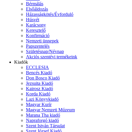
Bérmálás
Elsőáldozás
Házasságkötés/Évforduló
Húsvét
Karácsony
Keresztelő
Konfirmáció
Nemzeti ünnepek
Papszentelés
Születésnap/Névnap
Akciós szentévi termékeink
Kiadók
ECCLESIA
Bencés Kiadó
Don Bosco Kiadó
Jezsuita Kiadó
Kairosz Kiadó
Korda Kiadó
Lazi Könyvkiadó
Magyar Kurír
Magyar Nemzeti Múzeum
Marana Tha kiadó
Napraforgó kiadó
Szent István Társulat
Szent József Kiadó