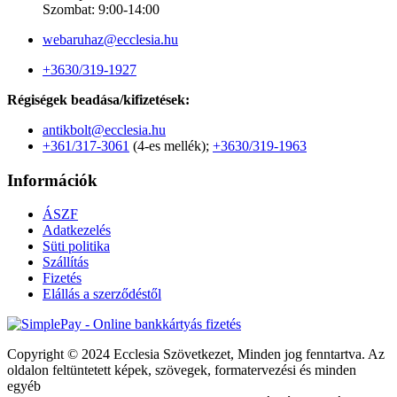
Szombat: 9:00-14:00
webaruhaz@ecclesia.hu
+3630/319-1927
Régiségek beadása/kifizetések:
antikbolt@ecclesia.hu
+361/317-3061
(4-es mellék);
+3630/319-1963
Információk
ÁSZF
Adatkezelés
Süti politika
Szállítás
Fizetés
Elállás a szerződéstől
Copyright © 2024 Ecclesia Szövetkezet, Minden jog fenntartva. Az
oldalon feltüntetett képek, szövegek, formatervezési és minden
egyéb