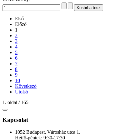
Első
Előző
1
2
3
4
5
6
7
8
9
10
Következő
Utolsó
1. oldal / 165
Kapcsolat
1052 Budapest, Városház utca 1.
Hétfő-péntek: 9:30-17:30