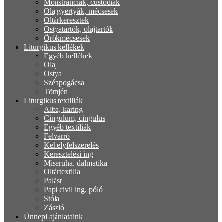
Monstranciák, custódiák
Olajgyertyák, mécsesek
Oltárkeresztek
Ostyatartók, olajtartók
Örökmécsesek
Liturgikus kellékek
Egyéb kellékek
Olaj
Ostya
Szénpogácsa
Tömjén
Liturgikus textiliák
Alba, karing
Cingulum, cingulus
Egyéb textiliák
Felvarró
Kehelyfelszerelés
Keresztelési ing
Miseruha, dalmatika
Oltártextilia
Palást
Papi civil ing, póló
Stóla
Zászló
Ünnepi ajánlataink