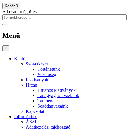
Kosár
0
A kosara még üres
Menü
×
Kiadó
Szövetkezet
Történetünk
Vezetőség
Kiadványaink
Hittan
Hittanos kiadványok
Tanagyag, óravázlatok
Tanmenetek
Segédanyagaink
Kapcsolat
Információk
ÁSZF
Adatkezelési tájékoztató