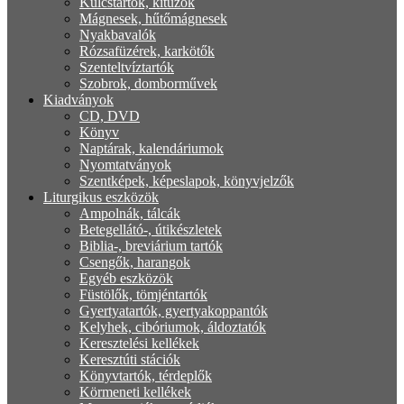
Kulcstartók, kitűzők
Mágnesek, hűtőmágnesek
Nyakbavalók
Rózsafüzérek, karkötők
Szenteltvíztartók
Szobrok, domborművek
Kiadványok
CD, DVD
Könyv
Naptárak, kalendáriumok
Nyomtatványok
Szentképek, képeslapok, könyvjelzők
Liturgikus eszközök
Ampolnák, tálcák
Betegellátó-, útikészletek
Biblia-, breviárium tartók
Csengők, harangok
Egyéb eszközök
Füstölők, tömjéntartók
Gyertyatartók, gyertyakoppantók
Kelyhek, cibóriumok, áldoztatók
Keresztelési kellékek
Keresztúti stációk
Könyvtartók, térdeplők
Körmeneti kellékek