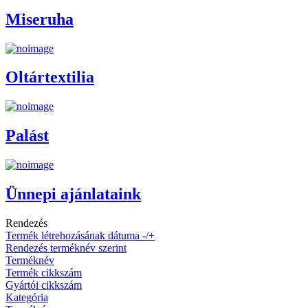
Miseruha
Oltártextilia
Palást
Ünnepi ajánlataink
Rendezés
Termék létrehozásának dátuma -/+
Rendezés terméknév szerint
Terméknév
Termék cikkszám
Gyártói cikkszám
Kategória