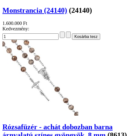
Monstrancia (24140)
(24140)
1.600.000 Ft
Kedvezmény:
Rózsafüzér - achát dobozban barna
árnyalatú színes gyöngyök, 8 mm
(8613)