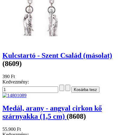
Kulcstartó - Szent Család (másolat)
(8609)
390 Ft
Kedvezmény:
Medál, arany - angyal cirkon kő
szárnyakka (1,5 cm)
(8608)
55.900 Ft
Kedvezmény: