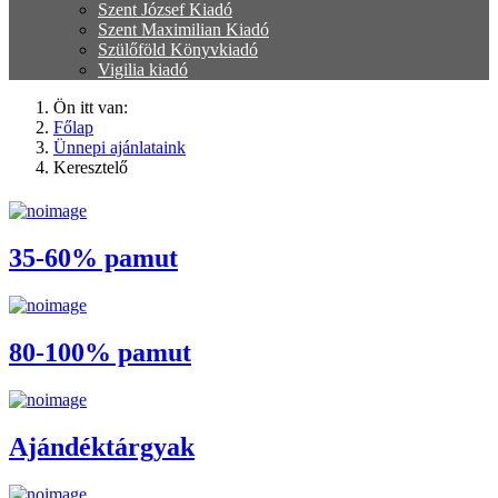
Szent József Kiadó
Szent Maximilian Kiadó
Szülőföld Könyvkiadó
Vigilia kiadó
Ön itt van:
Főlap
Ünnepi ajánlataink
Keresztelő
35-60% pamut
80-100% pamut
Ajándéktárgyak