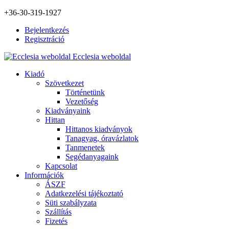
+36-30-319-1927
Bejelentkezés
Regisztráció
Ecclesia weboldal
Kiadó
Szövetkezet
Történetünk
Vezetőség
Kiadványaink
Hittan
Hittanos kiadványok
Tanagyag, óravázlatok
Tanmenetek
Segédanyagaink
Kapcsolat
Információk
ÁSZF
Adatkezelési tájékoztató
Süti szabályzata
Szállítás
Fizetés