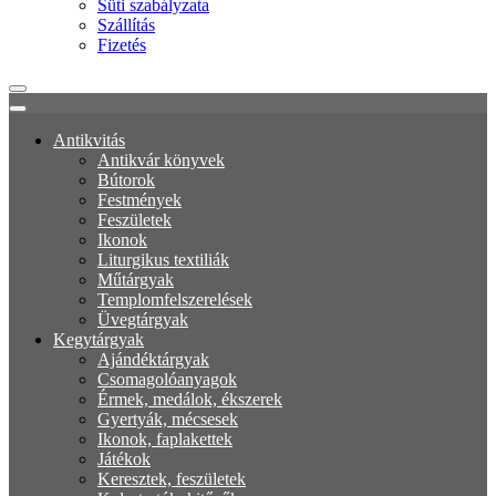
Süti szabályzata
Szállítás
Fizetés
Antikvitás
Antikvár könyvek
Bútorok
Festmények
Feszületek
Ikonok
Liturgikus textiliák
Műtárgyak
Templomfelszerelések
Üvegtárgyak
Kegytárgyak
Ajándéktárgyak
Csomagolóanyagok
Érmek, medálok, ékszerek
Gyertyák, mécsesek
Ikonok, faplakettek
Játékok
Keresztek, feszületek