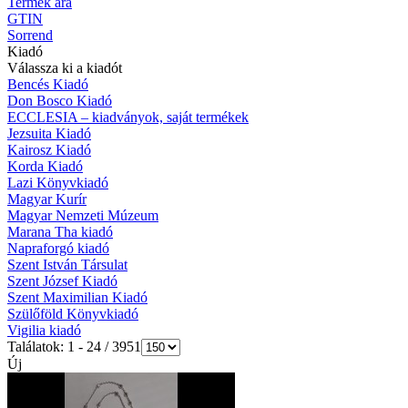
Termék ára
GTIN
Sorrend
Kiadó
Válassza ki a kiadót
Bencés Kiadó
Don Bosco Kiadó
ECCLESIA – kiadványok, saját termékek
Jezsuita Kiadó
Kairosz Kiadó
Korda Kiadó
Lazi Könyvkiadó
Magyar Kurír
Magyar Nemzeti Múzeum
Marana Tha kiadó
Napraforgó kiadó
Szent István Társulat
Szent József Kiadó
Szent Maximilian Kiadó
Szülőföld Könyvkiadó
Vigilia kiadó
Találatok: 1 - 24 / 3951
Új