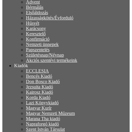
Advent
Bérmálás
Elsőáldozás
Házasságkötés/Évforduló
Húsvét
Karácsony
Keresztelő
Konfirmáció
Nemzeti ünnepek
Papszentelés
Születésnap/Névnap
Akciós szentévi termékeink
Kiadók
ECCLESIA
Bencés Kiadó
Don Bosco Kiadó
Jezsuita Kiadó
Kairosz Kiadó
Korda Kiadó
Lazi Könyvkiadó
Magyar Kurír
Magyar Nemzeti Múzeum
Marana Tha kiadó
Napraforgó kiadó
Szent István Társulat