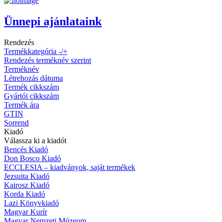
Ünnepi ajánlataink
Rendezés
Termékkategória -/+
Rendezés terméknév szerint
Terméknév
Létrehozás dátuma
Termék cikkszám
Gyártói cikkszám
Termék ára
GTIN
Sorrend
Kiadó
Válassza ki a kiadót
Bencés Kiadó
Don Bosco Kiadó
ECCLESIA – kiadványok, saját termékek
Jezsuita Kiadó
Kairosz Kiadó
Korda Kiadó
Lazi Könyvkiadó
Magyar Kurír
Magyar Nemzeti Múzeum