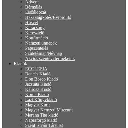
Advent
Bérmálás
Elsőáldozás
Házasságkötés/Évforduló
Húsvét
Karácsony
Keresztelő
Konfirmáció
Nemzeti ünnepek
Papszentelés
Születésnap/Névnap
Akciós szentévi termékeink
Kiadók
ECCLESIA
Bencés Kiadó
Don Bosco Kiadó
Jezsuita Kiadó
Kairosz Kiadó
Korda Kiadó
Lazi Könyvkiadó
Magyar Kurír
Magyar Nemzeti Múzeum
Marana Tha kiadó
Napraforgó kiadó
Szent István Társulat