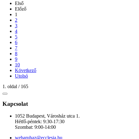
Első
Előző
1
2
3
4
5
6
7
8
9
10
Következő
Utolsó
1. oldal / 165
Kapcsolat
1052 Budapest, Városház utca 1.
Hétfő-péntek: 9:30-17:30
Szombat: 9:00-14:00
webaruhaz@ecclesia.hu