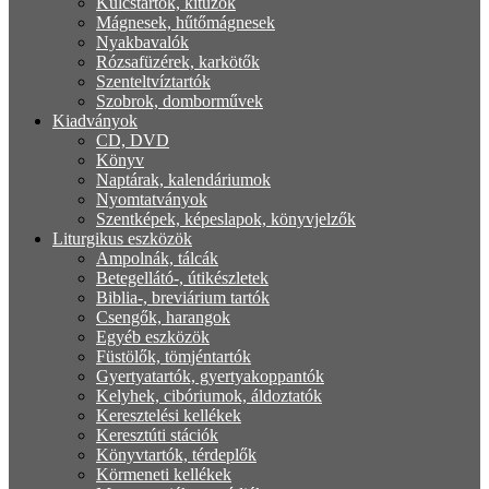
Kulcstartók, kitűzők
Mágnesek, hűtőmágnesek
Nyakbavalók
Rózsafüzérek, karkötők
Szenteltvíztartók
Szobrok, domborművek
Kiadványok
CD, DVD
Könyv
Naptárak, kalendáriumok
Nyomtatványok
Szentképek, képeslapok, könyvjelzők
Liturgikus eszközök
Ampolnák, tálcák
Betegellátó-, útikészletek
Biblia-, breviárium tartók
Csengők, harangok
Egyéb eszközök
Füstölők, tömjéntartók
Gyertyatartók, gyertyakoppantók
Kelyhek, cibóriumok, áldoztatók
Keresztelési kellékek
Keresztúti stációk
Könyvtartók, térdeplők
Körmeneti kellékek