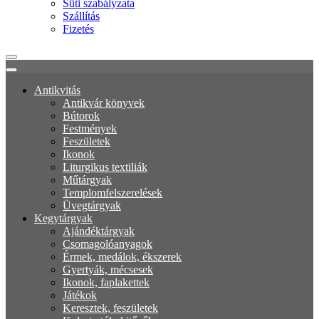
Süti szabályzata
Szállítás
Fizetés
Antikvitás
Antikvár könyvek
Bútorok
Festmények
Feszületek
Ikonok
Liturgikus textiliák
Műtárgyak
Templomfelszerelések
Üvegtárgyak
Kegytárgyak
Ajándéktárgyak
Csomagolóanyagok
Érmek, medálok, ékszerek
Gyertyák, mécsesek
Ikonok, faplakettek
Játékok
Keresztek, feszületek