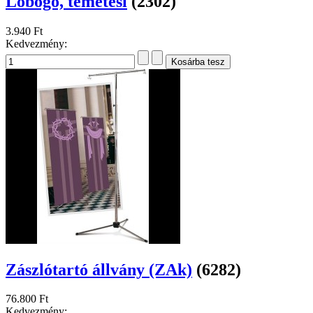
Lobogó, temetési
(2302)
3.940 Ft
Kedvezmény:
Zászlótartó állvány (ZAk)
(6282)
76.800 Ft
Kedvezmény: