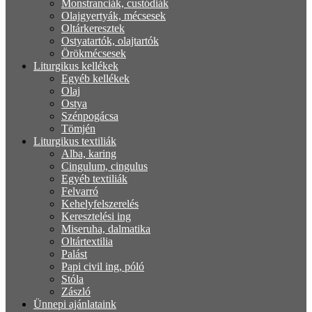
Monstranciák, custódiák
Olajgyertyák, mécsesek
Oltárkeresztek
Ostyatartók, olajtartók
Örökmécsesek
Liturgikus kellékek
Egyéb kellékek
Olaj
Ostya
Szénpogácsa
Tömjén
Liturgikus textiliák
Alba, karing
Cingulum, cingulus
Egyéb textiliák
Felvarró
Kehelyfelszerelés
Keresztelési ing
Miseruha, dalmatika
Oltártextilia
Palást
Papi civil ing, póló
Stóla
Zászló
Ünnepi ajánlataink