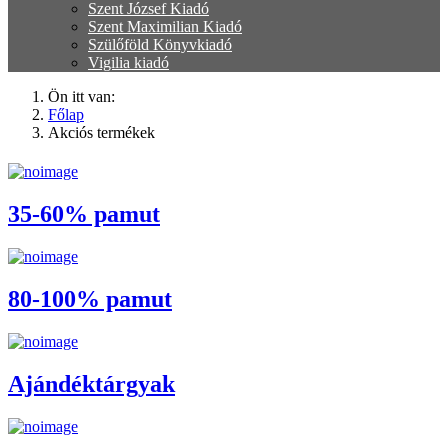
Szent József Kiadó
Szent Maximilian Kiadó
Szülőföld Könyvkiadó
Vigilia kiadó
Ön itt van:
Főlap
Akciós termékek
35-60% pamut
80-100% pamut
Ajándéktárgyak