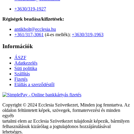
+3630/319-1927
Régiségek beadása/kifizetések:
antikbolt@ecclesia.hu
+361/317-3061
(4-es mellék);
+3630/319-1963
Információk
ÁSZF
Adatkezelés
Süti politika
Szállítás
Fizetés
Elállás a szerződéstől
Copyright © 2024 Ecclesia Szövetkezet, Minden jog fenntartva. Az
oldalon feltüntetett képek, szövegek, formatervezési és minden
egyéb
tartalmi elem az Ecclesia Szövetkezet tulajdonát képezik, bármilyen
felhasználásuk kizárólag a jogtulajdonos hozzájárulásával
lehetséges.