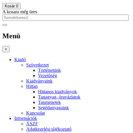
Kosár
0
A kosara még üres
Menü
×
Kiadó
Szövetkezet
Történetünk
Vezetőség
Kiadványaink
Hittan
Hittanos kiadványok
Tanagyag, óravázlatok
Tanmenetek
Segédanyagaink
Kapcsolat
Információk
ÁSZF
Adatkezelési tájékoztató