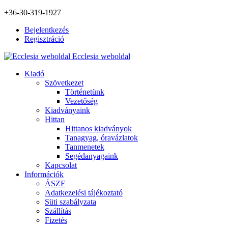
+36-30-319-1927
Bejelentkezés
Regisztráció
Ecclesia weboldal
Kiadó
Szövetkezet
Történetünk
Vezetőség
Kiadványaink
Hittan
Hittanos kiadványok
Tanagyag, óravázlatok
Tanmenetek
Segédanyagaink
Kapcsolat
Információk
ÁSZF
Adatkezelési tájékoztató
Süti szabályzata
Szállítás
Fizetés