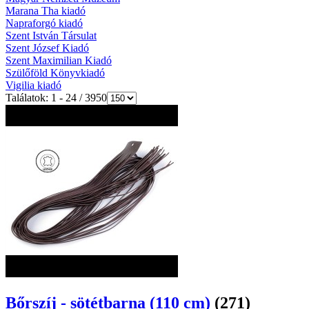
Marana Tha kiadó
Napraforgó kiadó
Szent István Társulat
Szent József Kiadó
Szent Maximilian Kiadó
Szülőföld Könyvkiadó
Vigilia kiadó
Találatok: 1 - 24 / 3950
Bőrszíj - sötétbarna (110 cm)
(271)