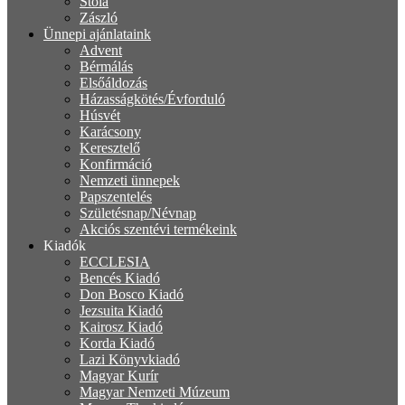
Stóla
Zászló
Ünnepi ajánlataink
Advent
Bérmálás
Elsőáldozás
Házasságkötés/Évforduló
Húsvét
Karácsony
Keresztelő
Konfirmáció
Nemzeti ünnepek
Papszentelés
Születésnap/Névnap
Akciós szentévi termékeink
Kiadók
ECCLESIA
Bencés Kiadó
Don Bosco Kiadó
Jezsuita Kiadó
Kairosz Kiadó
Korda Kiadó
Lazi Könyvkiadó
Magyar Kurír
Magyar Nemzeti Múzeum