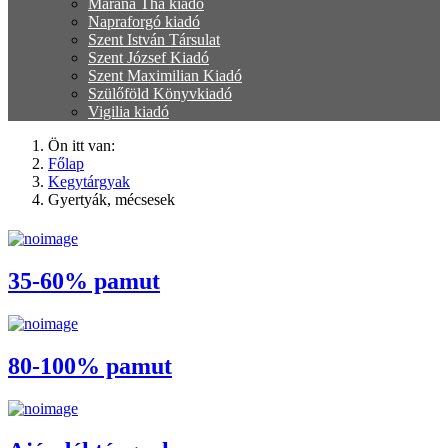
Marana Tha kiadó
Napraforgó kiadó
Szent István Társulat
Szent József Kiadó
Szent Maximilian Kiadó
Szülőföld Könyvkiadó
Vigilia kiadó
Ön itt van:
Főlap
Kegytárgyak
Gyertyák, mécsesek
35-60% pamut
80-100% pamut