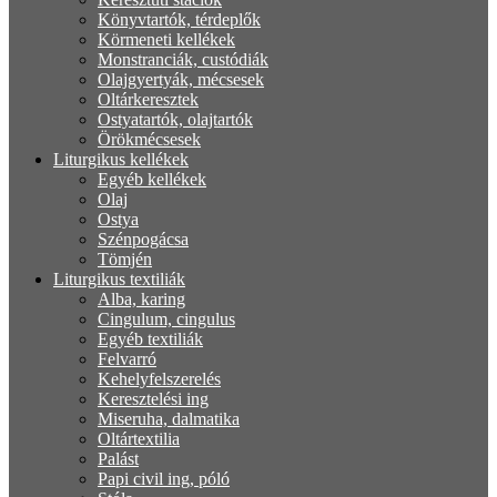
Könyvtartók, térdeplők
Körmeneti kellékek
Monstranciák, custódiák
Olajgyertyák, mécsesek
Oltárkeresztek
Ostyatartók, olajtartók
Örökmécsesek
Liturgikus kellékek
Egyéb kellékek
Olaj
Ostya
Szénpogácsa
Tömjén
Liturgikus textiliák
Alba, karing
Cingulum, cingulus
Egyéb textiliák
Felvarró
Kehelyfelszerelés
Keresztelési ing
Miseruha, dalmatika
Oltártextilia
Palást
Papi civil ing, póló