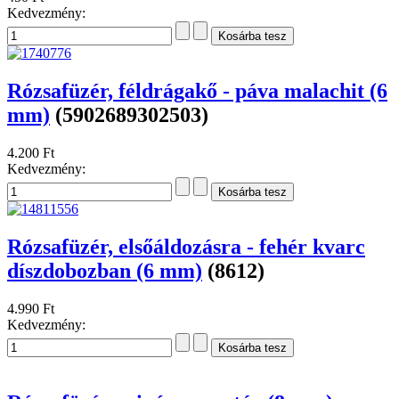
árnyalatú színes gyöngyök, 8 mm
(8613)
5.100 Ft
Kedvezmény:
Rózsafüzértartó - szögletes, kelyhes
(áttetsző tetővel)
(8024)
450 Ft
Kedvezmény:
Rózsafüzér, féldrágakő - páva malachit (6
mm)
(5902689302503)
4.200 Ft
Kedvezmény: