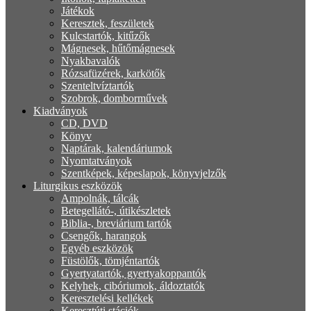
Játékok
Keresztek, feszületek
Kulcstartók, kitűzők
Mágnesek, hűtőmágnesek
Nyakbavalók
Rózsafüzérek, karkötők
Szenteltvíztartók
Szobrok, domborművek
Kiadványok
CD, DVD
Könyv
Naptárak, kalendáriumok
Nyomtatványok
Szentképek, képeslapok, könyvjelzők
Liturgikus eszközök
Ampolnák, tálcák
Betegellátó-, útikészletek
Biblia-, breviárium tartók
Csengők, harangok
Egyéb eszközök
Füstölők, tömjéntartók
Gyertyatartók, gyertyakoppantók
Kelyhek, cibóriumok, áldoztatók
Keresztelési kellékek
Keresztúti stációk