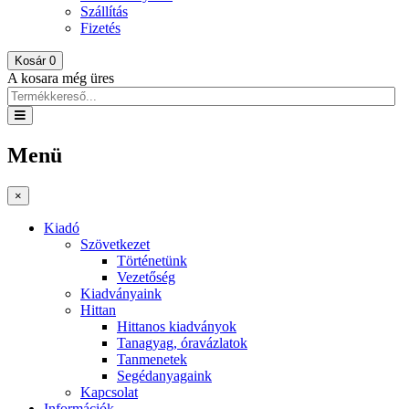
Szállítás
Fizetés
Kosár
0
A kosara még üres
Menü
×
Kiadó
Szövetkezet
Történetünk
Vezetőség
Kiadványaink
Hittan
Hittanos kiadványok
Tanagyag, óravázlatok
Tanmenetek
Segédanyagaink
Kapcsolat
Információk