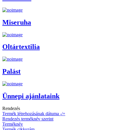
Liturgikus kellékek
Méteráru
Miseruha
Oltártextilia