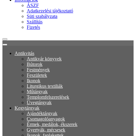
ÁSZF
Adatkezelési tájékoztató
Süti szabályzata
Szállítás
Fizetés
Antikvitás
Antikvár könyvek
Bútorok
Festmények
Feszületek
Ikonok
Liturgikus textiliák
Műtárgyak
Templomfelszerelések
Üvegtárgyak
Kegytárgyak
Ajándéktárgyak
Csomagolóanyagok
Érmek, medálok, ékszerek
Gyertyák, mécsesek
Ikonok, faplakettek