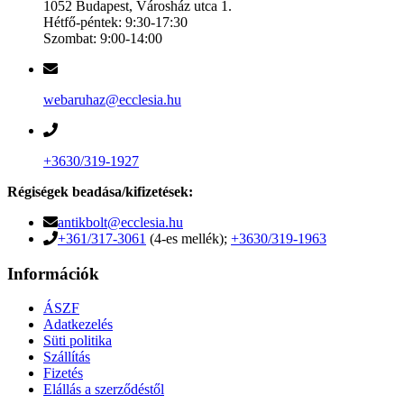
9
10
Következő
Utolsó
1. oldal / 165
Kapcsolat
1052 Budapest, Városház utca 1.
Hétfő-péntek: 9:30-17:30
Szombat: 9:00-14:00
webaruhaz@ecclesia.hu
+3630/319-1927
Régiségek beadása/kifizetések: