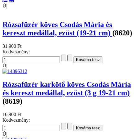
Korda Kiadó
Lazi Könyvkiadó
Magyar Kurír
Magyar Nemzeti Múzeum
Marana Tha kiadó
Napraforgó kiadó
Szent István Társulat
Szent József Kiadó
Szent Maximilian Kiadó
Szülőföld Könyvkiadó
Vigilia kiadó
Találatok: 1 - 24 / 3948
Új
Rózsafüzér köves Csodás Mária és
kereszt medállal, ezüst (19-21 cm)
(8620)
31.900 Ft
Kedvezmény:
Új