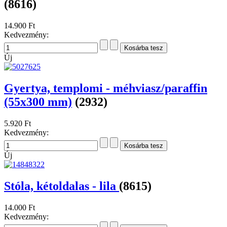
Medál, ezüst -Angyal (2 cm)
(8617)
8.900 Ft
Kedvezmény:
Új
Rózsafüzér karkötő Csodás Mária és
kereszt medállal, ezüst (3 g 19-21 cm)
(8616)
14.900 Ft
Kedvezmény:
Új
Gyertya, templomi - méhviasz/paraffin
(55x300 mm)
(2932)