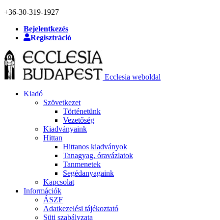
+36-30-319-1927
Bejelentkezés
Regisztráció
Ecclesia weboldal
Kiadó
Szövetkezet
Történetünk
Vezetőség
Kiadványaink
Hittan
Hittanos kiadványok
Tanagyag, óravázlatok
Tanmenetek
Segédanyagaink
Kapcsolat
Információk
ÁSZF
Adatkezelési tájékoztató
Süti szabályzata