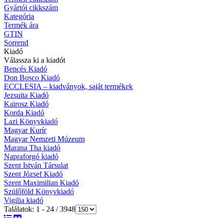
Palást
Ünnepi ajánlataink
Rendezés
Termék létrehozásának dátuma -/+
Rendezés terméknév szerint
Terméknév
Termék cikkszám
Gyártói cikkszám
Kategória
Termék ára
GTIN
Sorrend
Kiadó
Válassza ki a kiadót
Bencés Kiadó
Don Bosco Kiadó
ECCLESIA – kiadványok, saját termékek
Jezsuita Kiadó
Kairosz Kiadó