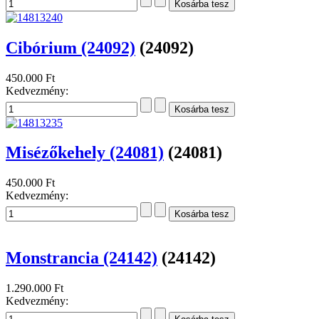
5.920 Ft
Kedvezmény:
Új
Stóla, kétoldalas - lila
(8615)
14.000 Ft
Kedvezmény:
Cibórium (24092)
(24092)
450.000 Ft
Kedvezmény:
Misézőkehely (24081)
(24081)