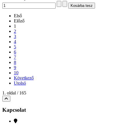
390 Ft
Kedvezmény:
Medál, arany - angyal cirkon kő
szárnyakka (1,5 cm)
(8608)
55.900 Ft
Kedvezmény:
Első
Előző
1
2
3
4
5
6
7
8