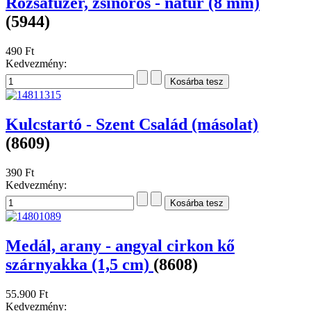
Rózsafüzér, elsőáldozásra - fehér kvarc
díszdobozban (6 mm)
(8612)
4.990 Ft
Kedvezmény:
Rózsafüzér, zsinóros - natúr (8 mm)
(5944)
490 Ft
Kedvezmény:
Kulcstartó - Szent Család (másolat)
(8609)