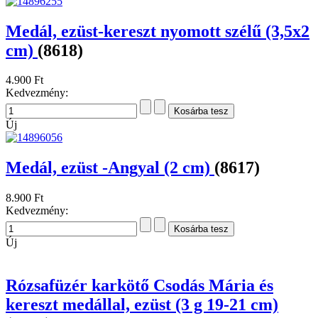
Rózsafüzér karkötő köves Csodás Mária
és kereszt medállal, ezüst (3 g 19-21 cm)
(8619)
16.900 Ft
Kedvezmény:
Új
Medál, ezüst-kereszt nyomott szélű (3,5x2
cm)
(8618)
4.900 Ft
Kedvezmény:
Új