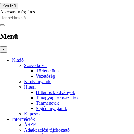
Kosár
0
A kosara még üres
Menü
×
Kiadó
Szövetkezet
Történetünk
Vezetőség
Kiadványaink
Hittan
Hittanos kiadványok
Tanagyag, óravázlatok
Tanmenetek
Segédanyagaink
Kapcsolat
Információk
ÁSZF
Adatkezelési tájékoztató