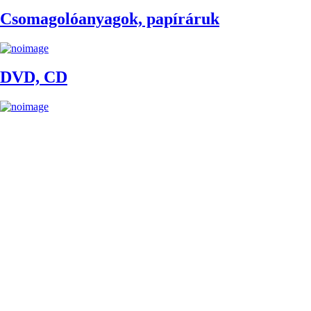
Csomagolóanyagok, papíráruk
DVD, CD
Egyéb textiliák
Élelmiszerek
Érmek, medálok, láncok