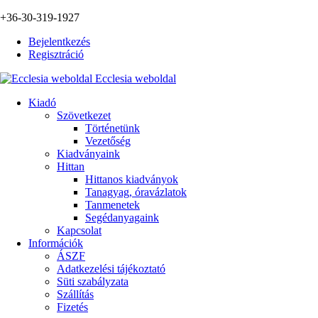
+36-30-319-1927
Bejelentkezés
Regisztráció
Ecclesia weboldal
Kiadó
Szövetkezet
Történetünk
Vezetőség
Kiadványaink
Hittan
Hittanos kiadványok
Tanagyag, óravázlatok
Tanmenetek
Segédanyagaink
Kapcsolat
Információk
ÁSZF
Adatkezelési tájékoztató
Süti szabályzata
Szállítás
Fizetés