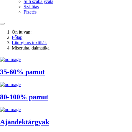
Süti szabályzata
Szállítás
Fizetés
Ön itt van:
Főlap
Liturgikus textiliák
Miseruha, dalmatika
35-60% pamut
80-100% pamut
Ajándéktárgyak