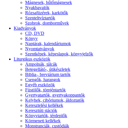
Mágnesek, hűtőmágnesek
Nyakbavalók
Rózsafüzérek, karkötők
Szenteltvíztartók
Szobrok, domborművek
Kiadványok
CD, DVD
Könyv
Naptárak, kalendáriumok
Nyomtatványok
Szentképek, képeslapok, könyvjelzők
Liturgikus eszközök
Ampolnák, tálcák
Betegellátó-, útikészletek
Biblia-, breviárium tartók
Csengők, harangok
Egyéb eszközök
Füstölők, tömjéntartók
Gyertyatartók, gyertyakoppantók
Kelyhek, cibóriumok, áldoztatók
Keresztelési kellékek
Keresztúti stációk
Könyvtartók, térdeplők
Körmeneti kellékek
Monstranciák, custódiák