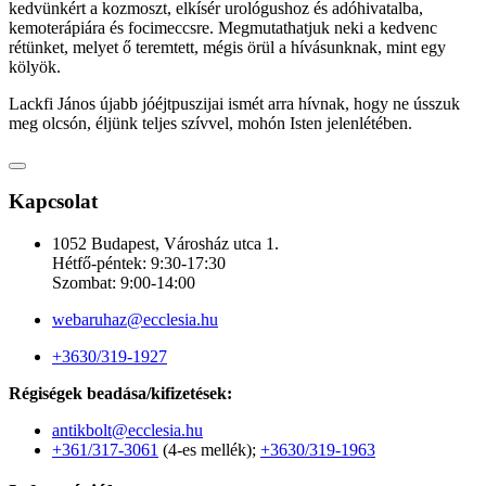
kedvünkért a kozmoszt, elkísér urológushoz és adóhivatalba,
kemoterápiára és focimeccsre. Megmutathatjuk neki a kedvenc
rétünket, melyet ő teremtett, mégis örül a hívásunknak, mint egy
kölyök.
Lackfi János újabb jóéjtpuszijai ismét arra hívnak, hogy ne ússzuk
meg olcsón, éljünk teljes szívvel, mohón Isten jelenlétében.
Kapcsolat
1052 Budapest, Városház utca 1.
Hétfő-péntek: 9:30-17:30
Szombat: 9:00-14:00
webaruhaz@ecclesia.hu
+3630/319-1927
Régiségek beadása/kifizetések:
antikbolt@ecclesia.hu
+361/317-3061
(4-es mellék);
+3630/319-1963