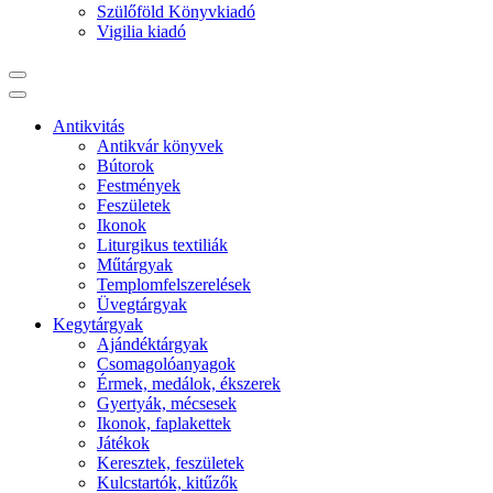
Szülőföld Könyvkiadó
Vigilia kiadó
Antikvitás
Antikvár könyvek
Bútorok
Festmények
Feszületek
Ikonok
Liturgikus textiliák
Műtárgyak
Templomfelszerelések
Üvegtárgyak
Kegytárgyak
Ajándéktárgyak
Csomagolóanyagok
Érmek, medálok, ékszerek
Gyertyák, mécsesek
Ikonok, faplakettek
Játékok
Keresztek, feszületek
Kulcstartók, kitűzők