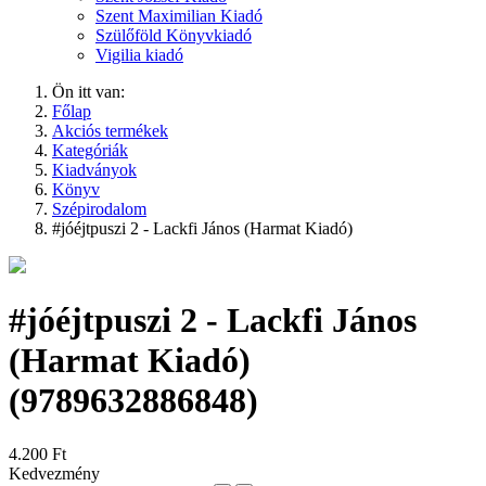
Szent Maximilian Kiadó
Szülőföld Könyvkiadó
Vigilia kiadó
Ön itt van:
Főlap
Akciós termékek
Kategóriák
Kiadványok
Könyv
Szépirodalom
#jóéjtpuszi 2 - Lackfi János (Harmat Kiadó)
#jóéjtpuszi 2 - Lackfi János
(Harmat Kiadó)
(9789632886848)
4.200 Ft
Kedvezmény