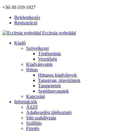
+36-30-319-1927
Bejelentkezés
Regisztráció
Ecclesia weboldal
Kiadó
Szövetkezet
Történetünk
Vezetőség
Kiadványaink
Hittan
Hittanos kiadványok
Tanagyag, óravázlatok
Tanmenetek
Segédanyagaink
Kapcsolat
Információk
ÁSZF
Adatkezelési tájékoztató
Süti szabályzata
Szállítás
Fizetés