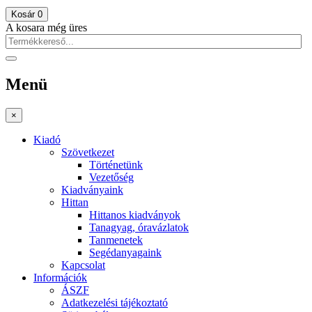
Kosár
0
A kosara még üres
Menü
×
Kiadó
Szövetkezet
Történetünk
Vezetőség
Kiadványaink
Hittan
Hittanos kiadványok
Tanagyag, óravázlatok
Tanmenetek
Segédanyagaink
Kapcsolat
Információk
ÁSZF
Adatkezelési tájékoztató