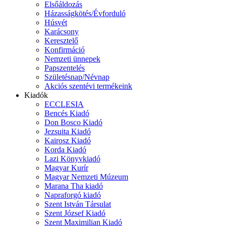
Elsőáldozás
Házasságkötés/Évforduló
Húsvét
Karácsony
Keresztelő
Konfirmáció
Nemzeti ünnepek
Papszentelés
Születésnap/Névnap
Akciós szentévi termékeink
Kiadók
ECCLESIA
Bencés Kiadó
Don Bosco Kiadó
Jezsuita Kiadó
Kairosz Kiadó
Korda Kiadó
Lazi Könyvkiadó
Magyar Kurír
Magyar Nemzeti Múzeum
Marana Tha kiadó
Napraforgó kiadó
Szent István Társulat
Szent József Kiadó
Szent Maximilian Kiadó