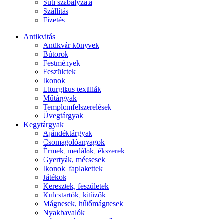
Süti szabályzata
Szállítás
Fizetés
Antikvitás
Antikvár könyvek
Bútorok
Festmények
Feszületek
Ikonok
Liturgikus textiliák
Műtárgyak
Templomfelszerelések
Üvegtárgyak
Kegytárgyak
Ajándéktárgyak
Csomagolóanyagok
Érmek, medálok, ékszerek
Gyertyák, mécsesek
Ikonok, faplakettek
Játékok
Keresztek, feszületek
Kulcstartók, kitűzők
Mágnesek, hűtőmágnesek
Nyakbavalók