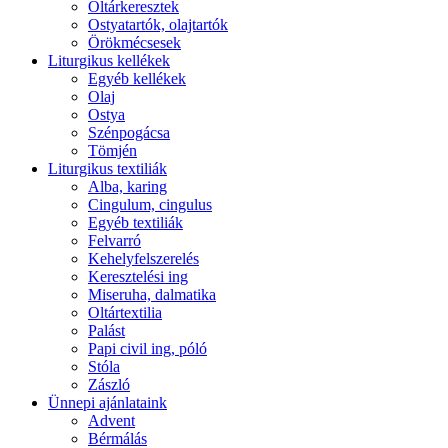
Oltárkeresztek
Ostyatartók, olajtartók
Örökmécsesek
Liturgikus kellékek
Egyéb kellékek
Olaj
Ostya
Szénpogácsa
Tömjén
Liturgikus textiliák
Alba, karing
Cingulum, cingulus
Egyéb textiliák
Felvarró
Kehelyfelszerelés
Keresztelési ing
Miseruha, dalmatika
Oltártextilia
Palást
Papi civil ing, póló
Stóla
Zászló
Ünnepi ajánlataink
Advent
Bérmálás