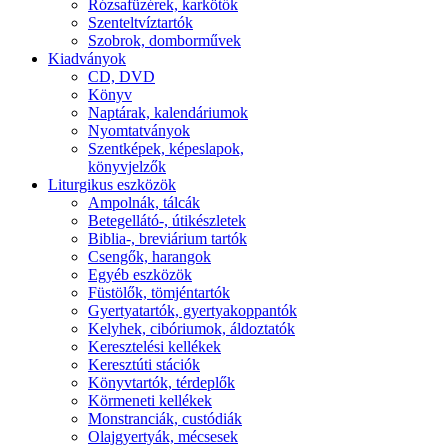
Rózsafüzérek, karkötők
Szenteltvíztartók
Szobrok, domborművek
Kiadványok
CD, DVD
Könyv
Naptárak, kalendáriumok
Nyomtatványok
Szentképek, képeslapok,
könyvjelzők
Liturgikus eszközök
Ampolnák, tálcák
Betegellátó-, útikészletek
Biblia-, breviárium tartók
Csengők, harangok
Egyéb eszközök
Füstölők, tömjéntartók
Gyertyatartók, gyertyakoppantók
Kelyhek, cibóriumok, áldoztatók
Keresztelési kellékek
Keresztúti stációk
Könyvtartók, térdeplők
Körmeneti kellékek
Monstranciák, custódiák
Olajgyertyák, mécsesek