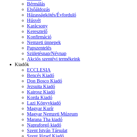
Bérmálás
Elsőáldozás
Házasságkötés/Évforduló
Húsvét
Karácsony
Keresztelő
Konfirmáció
Nemzeti ünnepek
Papszentelés
Születésnap/Névnap
Akciós szentévi termékeink
Kiadók
ECCLESIA
Bencés Kiadó
Don Bosco Kiadó
Jezsuita Kiadó
Kairosz Kiadó
Korda Kiadó
Lazi Könyvkiadó
Magyar Kurír
Magyar Nemzeti Múzeum
Marana Tha kiadó
Napraforgó kiadó
Szent István Társulat
Szent József Kiadó