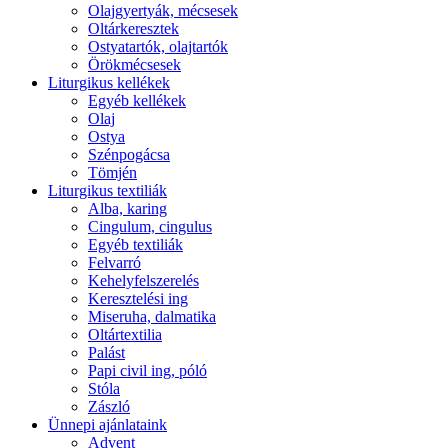
Olajgyertyák, mécsesek
Oltárkeresztek
Ostyatartók, olajtartók
Örökmécsesek
Liturgikus kellékek
Egyéb kellékek
Olaj
Ostya
Szénpogácsa
Tömjén
Liturgikus textiliák
Alba, karing
Cingulum, cingulus
Egyéb textiliák
Felvarró
Kehelyfelszerelés
Keresztelési ing
Miseruha, dalmatika
Oltártextilia
Palást
Papi civil ing, póló
Stóla
Zászló
Ünnepi ajánlataink
Advent