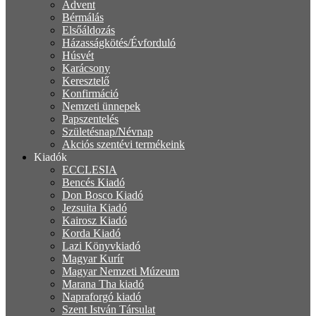
Advent
Bérmálás
Elsőáldozás
Házasságkötés/Évforduló
Húsvét
Karácsony
Keresztelő
Konfirmáció
Nemzeti ünnepek
Papszentelés
Születésnap/Névnap
Akciós szentévi termékeink
Kiadók
ECCLESIA
Bencés Kiadó
Don Bosco Kiadó
Jezsuita Kiadó
Kairosz Kiadó
Korda Kiadó
Lazi Könyvkiadó
Magyar Kurír
Magyar Nemzeti Múzeum
Marana Tha kiadó
Napraforgó kiadó
Szent István Társulat