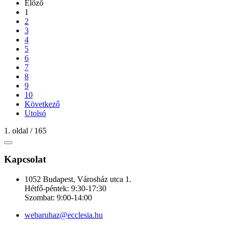
Előző
1
2
3
4
5
6
7
8
9
10
Következő
Utolsó
1. oldal / 165
Kapcsolat
1052 Budapest, Városház utca 1.
Hétfő-péntek: 9:30-17:30
Szombat: 9:00-14:00
webaruhaz@ecclesia.hu