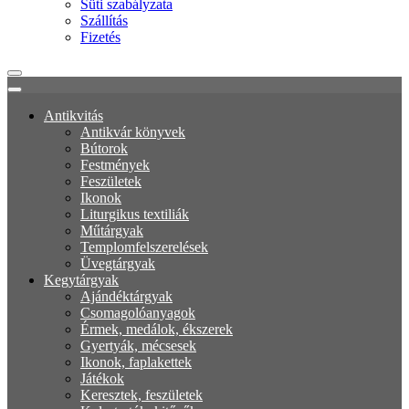
Süti szabályzata
Szállítás
Fizetés
Antikvitás
Antikvár könyvek
Bútorok
Festmények
Feszületek
Ikonok
Liturgikus textiliák
Műtárgyak
Templomfelszerelések
Üvegtárgyak
Kegytárgyak
Ajándéktárgyak
Csomagolóanyagok
Érmek, medálok, ékszerek
Gyertyák, mécsesek
Ikonok, faplakettek
Játékok
Keresztek, feszületek