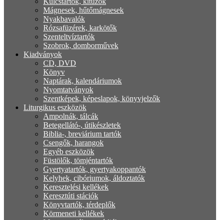
Kulcstartók, kitűzők
Mágnesek, hűtőmágnesek
Nyakbavalók
Rózsafüzérek, karkötők
Szenteltvíztartók
Szobrok, domborművek
Kiadványok
CD, DVD
Könyv
Naptárak, kalendáriumok
Nyomtatványok
Szentképek, képeslapok, könyvjelzők
Liturgikus eszközök
Ampolnák, tálcák
Betegellátó-, útikészletek
Biblia-, breviárium tartók
Csengők, harangok
Egyéb eszközök
Füstölők, tömjéntartók
Gyertyatartók, gyertyakoppantók
Kelyhek, cibóriumok, áldoztatók
Keresztelési kellékek
Keresztúti stációk
Könyvtartók, térdeplők
Körmeneti kellékek