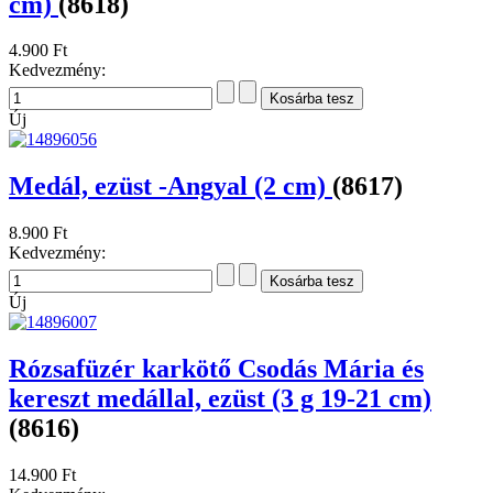
cm)
(8618)
4.900 Ft
Kedvezmény:
Új
Medál, ezüst -Angyal (2 cm)
(8617)
8.900 Ft
Kedvezmény:
Új
Rózsafüzér karkötő Csodás Mária és
kereszt medállal, ezüst (3 g 19-21 cm)
(8616)
14.900 Ft