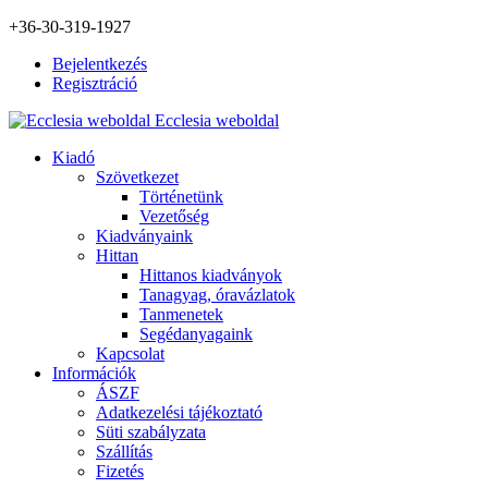
+36-30-319-1927
Bejelentkezés
Regisztráció
Ecclesia weboldal
Kiadó
Szövetkezet
Történetünk
Vezetőség
Kiadványaink
Hittan
Hittanos kiadványok
Tanagyag, óravázlatok
Tanmenetek
Segédanyagaink
Kapcsolat
Információk
ÁSZF
Adatkezelési tájékoztató
Süti szabályzata
Szállítás
Fizetés