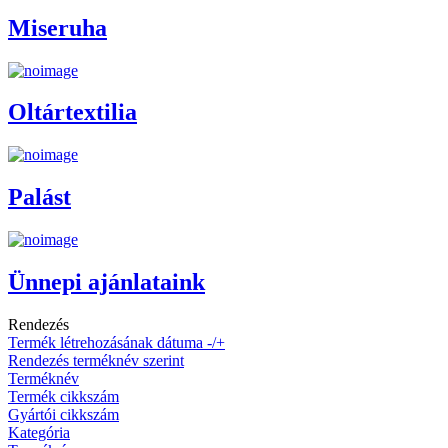
Miseruha
Oltártextilia
Palást
Ünnepi ajánlataink
Rendezés
Termék létrehozásának dátuma -/+
Rendezés terméknév szerint
Terméknév
Termék cikkszám
Gyártói cikkszám
Kategória