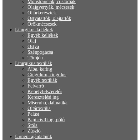
Monstranciák, custódiák
Olajgyertyák, mécsesek
Oltárkeresztek
Ostyatartók, olajtartók
Örökmécsesek
Liturgikus kellékek
Egyéb kellékek
Olaj
Ostya
Szénpogácsa
Tömjén
Liturgikus textiliák
Alba, karing
Cingulum, cingulus
Egyéb textiliák
Felvarró
Kehelyfelszerelés
Keresztelési ing
Miseruha, dalmatika
Oltártextilia
Palást
Papi civil ing, póló
Stóla
Zászló
Ünnepi ajánlataink