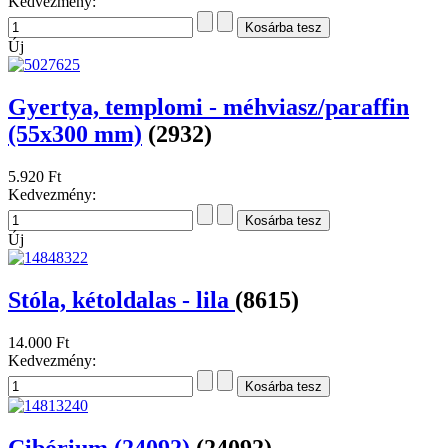
Kedvezmény:
Új
Gyertya, templomi - méhviasz/paraffin
(55x300 mm)
(2932)
5.920 Ft
Kedvezmény:
Új
Stóla, kétoldalas - lila
(8615)
14.000 Ft
Kedvezmény:
Cibórium (24092)
(24092)