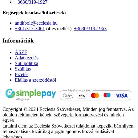
+3630/319-1927
Régiségek beadása/kifizetések:
antikbolt@ecclesia.hu
+361/317-3061
(4-es mellék);
+3630/319-1963
Információk
ÁSZF
Adatkezelés
Süti politika
Szállítás
Fizetés
Elállás a szerződéstől
Copyright © 2024 Ecclesia Szövetkezet, Minden jog fenntartva. Az
oldalon feltüntetett képek, szövegek, formatervezési és minden
egyéb
tartalmi elem az Ecclesia Szövetkezet tulajdonát képezik, bármilyen
felhasználásuk kizárólag a jogtulajdonos hozzájárulásával
lehetséges.