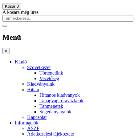
Kosár
0
A kosara még üres
Menü
×
Kiadó
Szövetkezet
Történetünk
Vezetőség
Kiadványaink
Hittan
Hittanos kiadványok
Tanagyag, óravázlatok
Tanmenetek
Segédanyagaink
Kapcsolat
Információk
ÁSZF
Adatkezelési tájékoztató