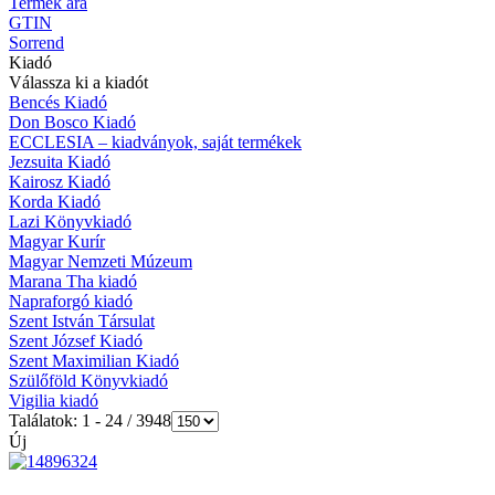
Termék ára
GTIN
Sorrend
Kiadó
Válassza ki a kiadót
Bencés Kiadó
Don Bosco Kiadó
ECCLESIA – kiadványok, saját termékek
Jezsuita Kiadó
Kairosz Kiadó
Korda Kiadó
Lazi Könyvkiadó
Magyar Kurír
Magyar Nemzeti Múzeum
Marana Tha kiadó
Napraforgó kiadó
Szent István Társulat
Szent József Kiadó
Szent Maximilian Kiadó
Szülőföld Könyvkiadó
Vigilia kiadó
Találatok: 1 - 24 / 3948
Új