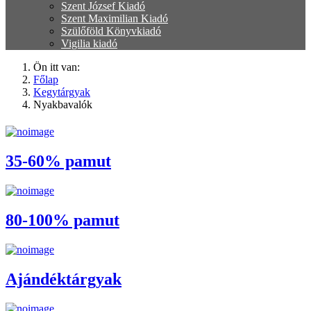
Szent József Kiadó
Szent Maximilian Kiadó
Szülőföld Könyvkiadó
Vigilia kiadó
Ön itt van:
Főlap
Kegytárgyak
Nyakbavalók
35-60% pamut
80-100% pamut
Ajándéktárgyak