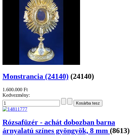
Monstrancia (24140)
(24140)
1.600.000 Ft
Kedvezmény:
Rózsafüzér - achát dobozban barna
árnyalatú színes gyöngyök, 8 mm
(8613)