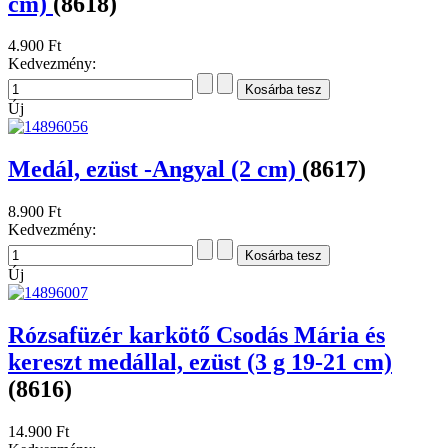
cm)
(8618)
4.900 Ft
Kedvezmény:
Új
Medál, ezüst -Angyal (2 cm)
(8617)
8.900 Ft
Kedvezmény:
Új
Rózsafüzér karkötő Csodás Mária és
kereszt medállal, ezüst (3 g 19-21 cm)
(8616)
14.900 Ft