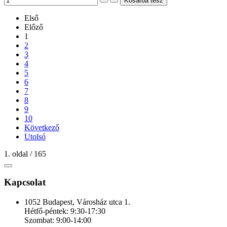
Első
Előző
1
2
3
4
5
6
7
8
9
10
Következő
Utolsó
1. oldal / 165
Kapcsolat
1052 Budapest, Városház utca 1.
Hétfő-péntek: 9:30-17:30
Szombat: 9:00-14:00