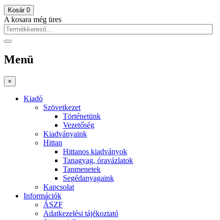
Kosár
0
A kosara még üres
Menü
×
Kiadó
Szövetkezet
Történetünk
Vezetőség
Kiadványaink
Hittan
Hittanos kiadványok
Tanagyag, óravázlatok
Tanmenetek
Segédanyagaink
Kapcsolat
Információk
ÁSZF
Adatkezelési tájékoztató