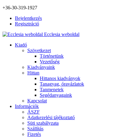
+36-30-319-1927
Bejelentkezés
Regisztráció
Ecclesia weboldal
Kiadó
Szövetkezet
Történetünk
Vezetőség
Kiadványaink
Hittan
Hittanos kiadványok
Tanagyag, óravázlatok
Tanmenetek
Segédanyagaink
Kapcsolat
Információk
ÁSZF
Adatkezelési tájékoztató
Süti szabályzata
Szállítás
Fizetés