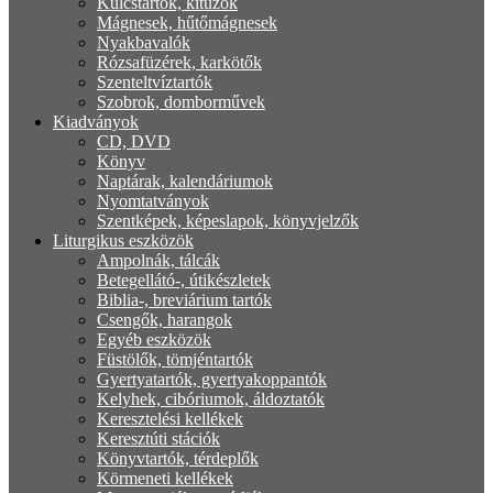
Kulcstartók, kitűzők
Mágnesek, hűtőmágnesek
Nyakbavalók
Rózsafüzérek, karkötők
Szenteltvíztartók
Szobrok, domborművek
Kiadványok
CD, DVD
Könyv
Naptárak, kalendáriumok
Nyomtatványok
Szentképek, képeslapok, könyvjelzők
Liturgikus eszközök
Ampolnák, tálcák
Betegellátó-, útikészletek
Biblia-, breviárium tartók
Csengők, harangok
Egyéb eszközök
Füstölők, tömjéntartók
Gyertyatartók, gyertyakoppantók
Kelyhek, cibóriumok, áldoztatók
Keresztelési kellékek
Keresztúti stációk
Könyvtartók, térdeplők
Körmeneti kellékek