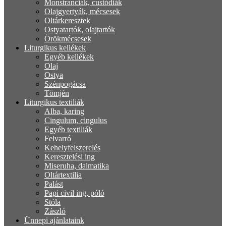
Monstranciák, custódiák
Olajgyertyák, mécsesek
Oltárkeresztek
Ostyatartók, olajtartók
Örökmécsesek
Liturgikus kellékek
Egyéb kellékek
Olaj
Ostya
Szénpogácsa
Tömjén
Liturgikus textiliák
Alba, karing
Cingulum, cingulus
Egyéb textiliák
Felvarró
Kehelyfelszerelés
Keresztelési ing
Miseruha, dalmatika
Oltártextilia
Palást
Papi civil ing, póló
Stóla
Zászló
Ünnepi ajánlataink