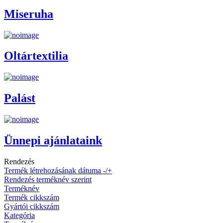
Miseruha
Oltártextilia
Palást
Ünnepi ajánlataink
Rendezés
Termék létrehozásának dátuma -/+
Rendezés terméknév szerint
Terméknév
Termék cikkszám
Gyártói cikkszám
Kategória