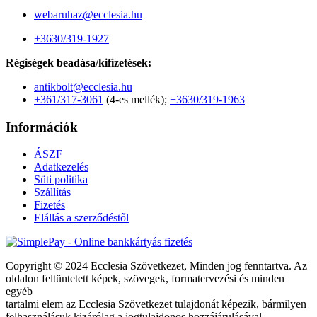
webaruhaz@ecclesia.hu
+3630/319-1927
Régiségek beadása/kifizetések:
antikbolt@ecclesia.hu
+361/317-3061
(4-es mellék);
+3630/319-1963
Információk
ÁSZF
Adatkezelés
Süti politika
Szállítás
Fizetés
Elállás a szerződéstől
Copyright © 2024 Ecclesia Szövetkezet, Minden jog fenntartva. Az
oldalon feltüntetett képek, szövegek, formatervezési és minden
egyéb
tartalmi elem az Ecclesia Szövetkezet tulajdonát képezik, bármilyen
felhasználásuk kizárólag a jogtulajdonos hozzájárulásával