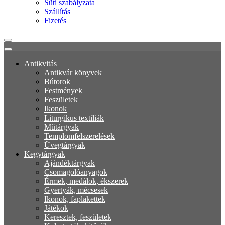
Süti szabályzata
Szállítás
Fizetés
Antikvitás
Antikvár könyvek
Bútorok
Festmények
Feszületek
Ikonok
Liturgikus textiliák
Műtárgyak
Templomfelszerelések
Üvegtárgyak
Kegytárgyak
Ajándéktárgyak
Csomagolóanyagok
Érmek, medálok, ékszerek
Gyertyák, mécsesek
Ikonok, faplakettek
Játékok
Keresztek, feszületek