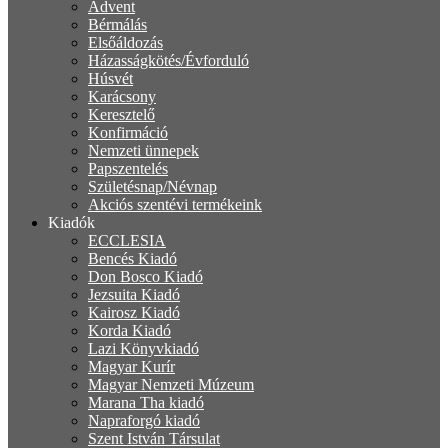
Advent
Bérmálás
Elsőáldozás
Házasságkötés/Évforduló
Húsvét
Karácsony
Keresztelő
Konfirmáció
Nemzeti ünnepek
Papszentelés
Születésnap/Névnap
Akciós szentévi termékeink
Kiadók
ECCLESIA
Bencés Kiadó
Don Bosco Kiadó
Jezsuita Kiadó
Kairosz Kiadó
Korda Kiadó
Lazi Könyvkiadó
Magyar Kurír
Magyar Nemzeti Múzeum
Marana Tha kiadó
Napraforgó kiadó
Szent István Társulat