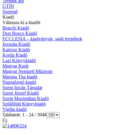
Termék ára
GTIN
Sorrend
Kiadó
Válassza ki a kiadót
Bencés Kiadó
Don Bosco Kiadó
ECCLESIA – kiadványok, saját termékek
Jezsuita Kiadó
Kairosz Kiadó
Korda Kiadó
Lazi Könyvkiadó
Magyar Kurír
Magyar Nemzeti Múzeum
Marana Tha kiadó
Napraforgó kiadó
Szent István Társulat
Szent József Kiadó
Szent Maximilian Kiadó
Szülőföld Könyvkiadó
Vigilia kiadó
Találatok: 1 - 24 / 3948
Új