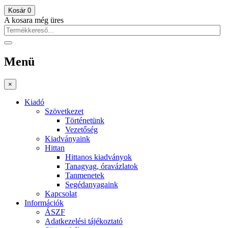
Kosár
0
A kosara még üres
Menü
×
Kiadó
Szövetkezet
Történetünk
Vezetőség
Kiadványaink
Hittan
Hittanos kiadványok
Tanagyag, óravázlatok
Tanmenetek
Segédanyagaink
Kapcsolat
Információk
ÁSZF
Adatkezelési tájékoztató