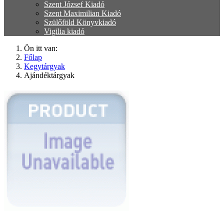
Szent József Kiadó
Szent Maximilian Kiadó
Szülőföld Könyvkiadó
Vigilia kiadó
Ön itt van:
Főlap
Kegytárgyak
Ajándéktárgyak