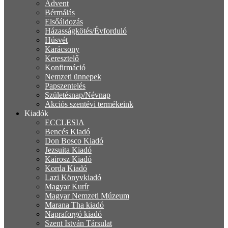
Advent
Bérmálás
Elsőáldozás
Házasságkötés/Évforduló
Húsvét
Karácsony
Keresztelő
Konfirmáció
Nemzeti ünnepek
Papszentelés
Születésnap/Névnap
Akciós szentévi termékeink
Kiadók
ECCLESIA
Bencés Kiadó
Don Bosco Kiadó
Jezsuita Kiadó
Kairosz Kiadó
Korda Kiadó
Lazi Könyvkiadó
Magyar Kurír
Magyar Nemzeti Múzeum
Marana Tha kiadó
Napraforgó kiadó
Szent István Társulat