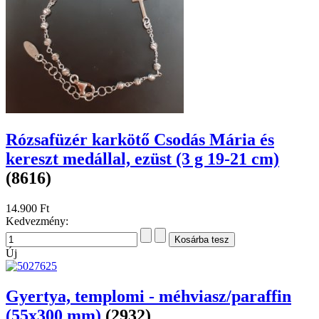
Rózsafüzér karkötő Csodás Mária és
kereszt medállal, ezüst (3 g 19-21 cm)
(8616)
14.900 Ft
Kedvezmény:
Új
Gyertya, templomi - méhviasz/paraffin
(55x300 mm)
(2932)