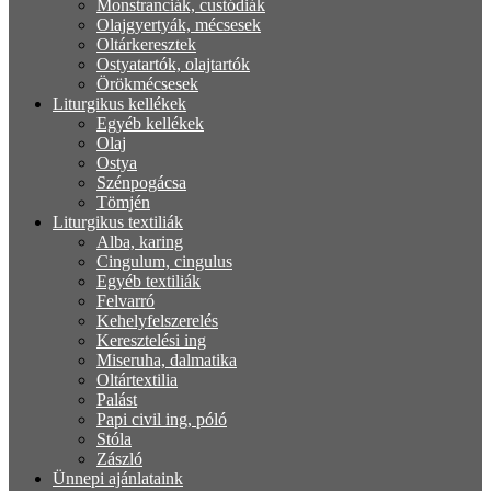
Monstranciák, custódiák
Olajgyertyák, mécsesek
Oltárkeresztek
Ostyatartók, olajtartók
Örökmécsesek
Liturgikus kellékek
Egyéb kellékek
Olaj
Ostya
Szénpogácsa
Tömjén
Liturgikus textiliák
Alba, karing
Cingulum, cingulus
Egyéb textiliák
Felvarró
Kehelyfelszerelés
Keresztelési ing
Miseruha, dalmatika
Oltártextilia
Palást
Papi civil ing, póló
Stóla
Zászló
Ünnepi ajánlataink