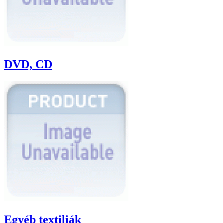
DVD, CD
Egyéb textiliák