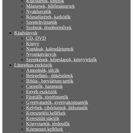
Kulcstartók, kitűzők
Mágnesek, hűtőmágnesek
Nyakbavalók
Rózsafüzérek, karkötők
Szenteltvíztartók
Szobrok, domborművek
Kiadványok
CD, DVD
Könyv
Naptárak, kalendáriumok
Nyomtatványok
Szentképek, képeslapok, könyvjelzők
Liturgikus eszközök
Ampolnák, tálcák
Betegellátó-, útikészletek
Biblia-, breviárium tartók
Csengők, harangok
Egyéb eszközök
Füstölők, tömjéntartók
Gyertyatartók, gyertyakoppantók
Kelyhek, cibóriumok, áldoztatók
Keresztelési kellékek
Keresztúti stációk
Könyvtartók, térdeplők
Körmeneti kellékek