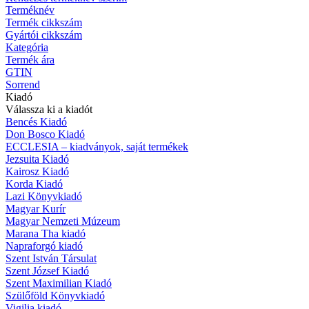
Terméknév
Termék cikkszám
Gyártói cikkszám
Kategória
Termék ára
GTIN
Sorrend
Kiadó
Válassza ki a kiadót
Bencés Kiadó
Don Bosco Kiadó
ECCLESIA – kiadványok, saját termékek
Jezsuita Kiadó
Kairosz Kiadó
Korda Kiadó
Lazi Könyvkiadó
Magyar Kurír
Magyar Nemzeti Múzeum
Marana Tha kiadó
Napraforgó kiadó
Szent István Társulat
Szent József Kiadó
Szent Maximilian Kiadó
Szülőföld Könyvkiadó
Vigilia kiadó