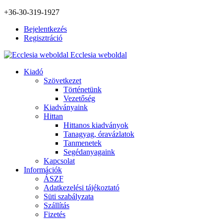
+36-30-319-1927
Bejelentkezés
Regisztráció
Ecclesia weboldal
Kiadó
Szövetkezet
Történetünk
Vezetőség
Kiadványaink
Hittan
Hittanos kiadványok
Tanagyag, óravázlatok
Tanmenetek
Segédanyagaink
Kapcsolat
Információk
ÁSZF
Adatkezelési tájékoztató
Süti szabályzata
Szállítás
Fizetés