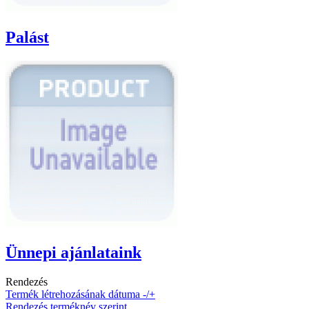
Palást
Ünnepi ajánlataink
Rendezés
Termék létrehozásának dátuma -/+
Rendezés terméknév szerint