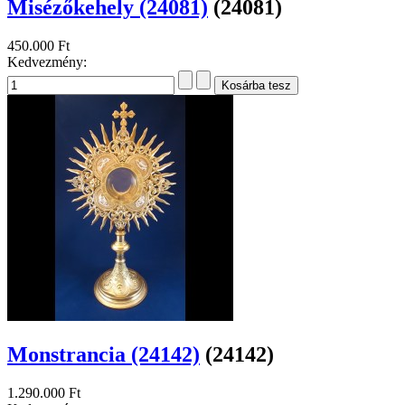
Misézőkehely (24081)
(24081)
450.000 Ft
Kedvezmény:
Monstrancia (24142)
(24142)
1.290.000 Ft