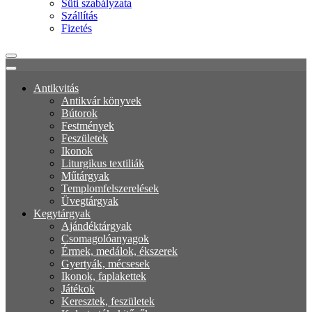
Süti szabályzata
Szállítás
Fizetés
Antikvitás
Antikvár könyvek
Bútorok
Festmények
Feszületek
Ikonok
Liturgikus textiliák
Műtárgyak
Templomfelszerelések
Üvegtárgyak
Kegytárgyak
Ajándéktárgyak
Csomagolóanyagok
Érmek, medálok, ékszerek
Gyertyák, mécsesek
Ikonok, faplakettek
Játékok
Keresztek, feszületek