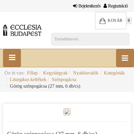
Bejelentkezés
Regisztráció
KOSÁR
0
Ön itt van:
Főlap
Kegytárgyak
Nyakbavalók
Kategóriák
Liturgikus kellékek
Szénpogácsa
Görög szénpogácsa (27 mm, 6 db/cs)
Görög szénpogácsa (27 mm, 6 db/cs)