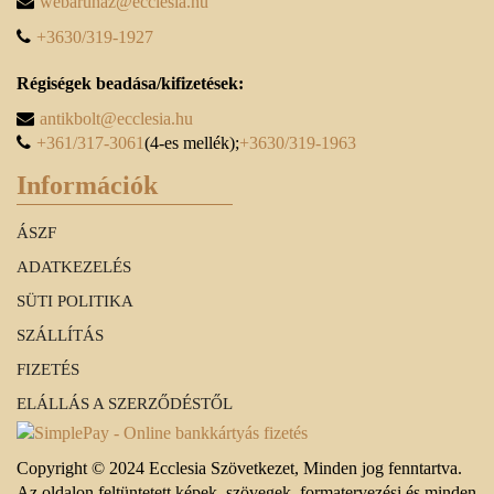
webaruhaz@ecclesia.hu
+3630/319-1927
Régiségek beadása/kifizetések:
antikbolt@ecclesia.hu
+361/317-3061
(4-es mellék);
+3630/319-1963
Információk
ÁSZF
ADATKEZELÉS
SÜTI POLITIKA
SZÁLLÍTÁS
FIZETÉS
ELÁLLÁS A SZERZŐDÉSTŐL
Copyright © 2024 Ecclesia Szövetkezet, Minden jog fenntartva.
Az oldalon feltüntetett képek, szövegek, formatervezési és minden