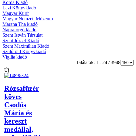
Korda Kiadó
Lazi Könyvkiadó
Magyar Kurír
Magyar Nemzeti Múzeum
Marana Tha kiadó
Napraforgó kiadó
Szent István Társulat
Szent József Kiadó
Szent Maximilian Kiadó
Szülőföld Könyvkiadó
Vigilia kiadó
Találatok: 1 - 24 / 3948
Új
Rózsafüzér
köves
Csodás
Mária és
kereszt
medállal,