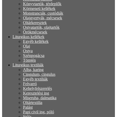
Könyvtartók, térdeplők
Körmeneti kellékek
Monstranciák, custódiák
Olajgyertyák, mécsesek
Oltárkeresztek
Ostyatartók, olajtartók
Örökmécsesek
Liturgikus kellékek
Egyéb kellékek
Olaj
Ostya
Szénpogácsa
Tömjén
Liturgikus textiliák
Alba, karing
Cingulum, cingulus
Egyéb textiliák
Felvarró
Kehelyfelszerelés
Keresztelési ing
Miseruha, dalmatika
Oltártextilia
Palást
Papi civil ing, póló
Stóla