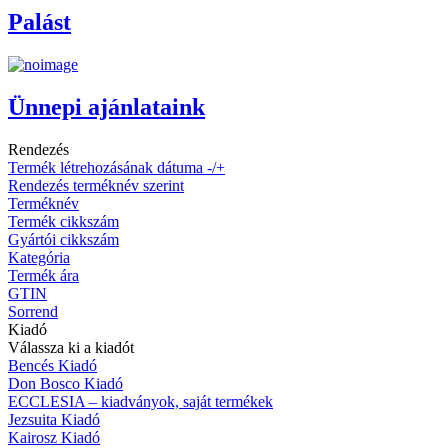
Palást
Ünnepi ajánlataink
Rendezés
Termék létrehozásának dátuma -/+
Rendezés terméknév szerint
Terméknév
Termék cikkszám
Gyártói cikkszám
Kategória
Termék ára
GTIN
Sorrend
Kiadó
Válassza ki a kiadót
Bencés Kiadó
Don Bosco Kiadó
ECCLESIA – kiadványok, saját termékek
Jezsuita Kiadó
Kairosz Kiadó