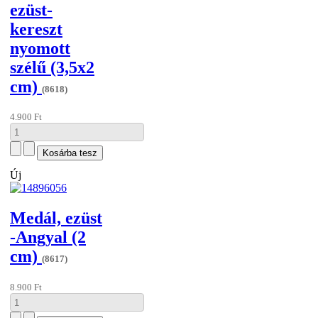
ezüst-
kereszt
nyomott
szélű (3,5x2
cm)
(8618)
4.900 Ft
Új
Medál, ezüst
-Angyal (2
cm)
(8617)
8.900 Ft