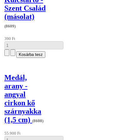
Szent Család
(másolat)
(8609)
390 Ft
Medál,
arany -
angyal
cirkon kő
szárnyakka
(1,5 cm)
(8608)
55.900 Ft