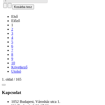
Első
Előző
1
2
3
4
5
6
7
8
9
10
Következő
Utolsó
1. oldal / 165
Kapcsolat
1052 Budapest, Városház utca 1.