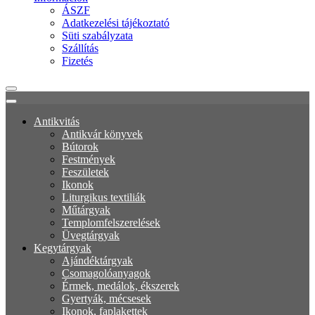
ÁSZF
Adatkezelési tájékoztató
Süti szabályzata
Szállítás
Fizetés
Antikvitás
Antikvár könyvek
Bútorok
Festmények
Feszületek
Ikonok
Liturgikus textiliák
Műtárgyak
Templomfelszerelések
Üvegtárgyak
Kegytárgyak
Ajándéktárgyak
Csomagolóanyagok
Érmek, medálok, ékszerek
Gyertyák, mécsesek
Ikonok, faplakettek