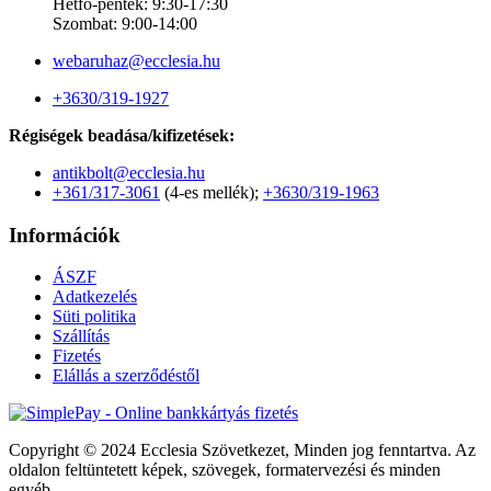
Hétfő-péntek: 9:30-17:30
Szombat: 9:00-14:00
webaruhaz@ecclesia.hu
+3630/319-1927
Régiségek beadása/kifizetések:
antikbolt@ecclesia.hu
+361/317-3061
(4-es mellék);
+3630/319-1963
Információk
ÁSZF
Adatkezelés
Süti politika
Szállítás
Fizetés
Elállás a szerződéstől
Copyright © 2024 Ecclesia Szövetkezet, Minden jog fenntartva. Az
oldalon feltüntetett képek, szövegek, formatervezési és minden
egyéb