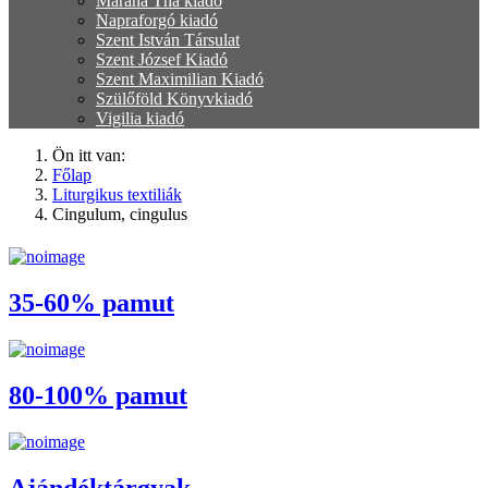
Marana Tha kiadó
Napraforgó kiadó
Szent István Társulat
Szent József Kiadó
Szent Maximilian Kiadó
Szülőföld Könyvkiadó
Vigilia kiadó
Ön itt van:
Főlap
Liturgikus textiliák
Cingulum, cingulus
35-60% pamut
80-100% pamut
Ajándéktárgyak