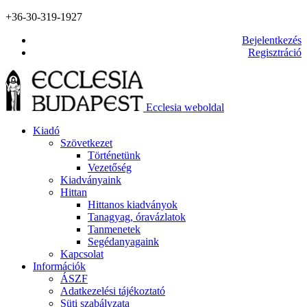
+36-30-319-1927
Bejelentkezés
Regisztráció
Ecclesia weboldal
Kiadó
Szövetkezet
Történetünk
Vezetőség
Kiadványaink
Hittan
Hittanos kiadványok
Tanagyag, óravázlatok
Tanmenetek
Segédanyagaink
Kapcsolat
Információk
ÁSZF
Adatkezelési tájékoztató
Süti szabályzata