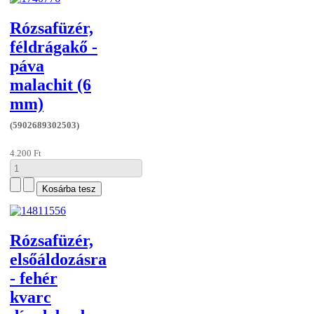
Rózsafüzér,
féldrágakő -
páva
malachit (6
mm)
(5902689302503)
4.200 Ft
Rózsafüzér,
elsőáldozásra
- fehér
kvarc