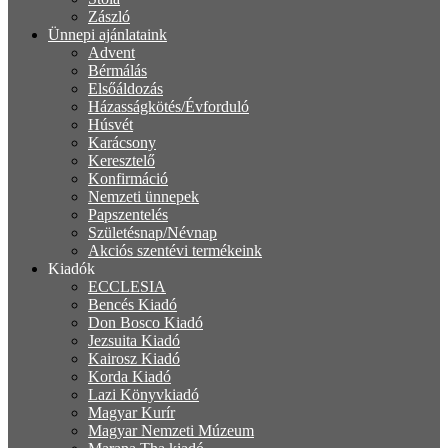
Zászló
Ünnepi ajánlataink
Advent
Bérmálás
Elsőáldozás
Házasságkötés/Évforduló
Húsvét
Karácsony
Keresztelő
Konfirmáció
Nemzeti ünnepek
Papszentelés
Születésnap/Névnap
Akciós szentévi termékeink
Kiadók
ECCLESIA
Bencés Kiadó
Don Bosco Kiadó
Jezsuita Kiadó
Kairosz Kiadó
Korda Kiadó
Lazi Könyvkiadó
Magyar Kurír
Magyar Nemzeti Múzeum