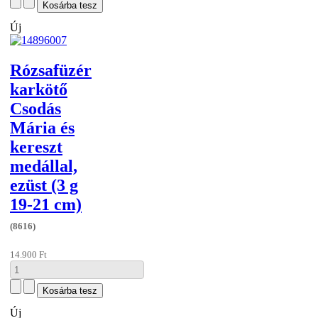
Új
Rózsafüzér
karkötő
Csodás
Mária és
kereszt
medállal,
ezüst (3 g
19-21 cm)
(8616)
14.900 Ft
Új