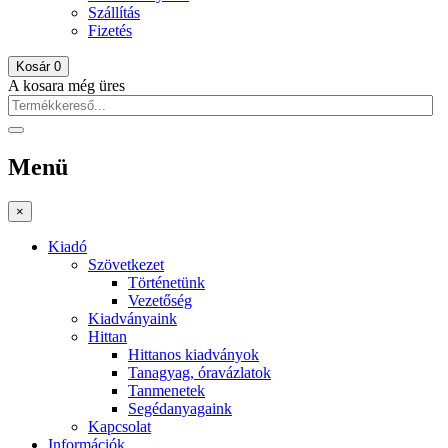
Szállítás
Fizetés
Kosár
0
A kosara még üres
Menü
×
Kiadó
Szövetkezet
Történetünk
Vezetőség
Kiadványaink
Hittan
Hittanos kiadványok
Tanagyag, óravázlatok
Tanmenetek
Segédanyagaink
Kapcsolat
Információk