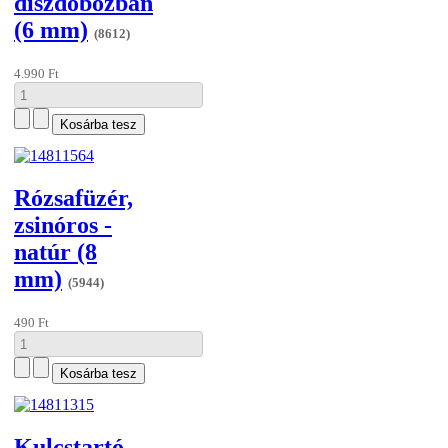
díszdobozban
(6 mm)
(8612)
4.990 Ft
Rózsafüzér,
zsinóros -
natúr (8
mm)
(5944)
490 Ft
Kulcstartó -