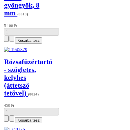
gyöngyök, 8
mm
(8613)
5.100 Ft
Rózsafüzértartó
- szögletes,
kelyhes
(áttetsző
tetővel)
(8024)
450 Ft