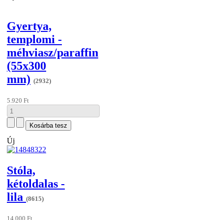
Gyertya,
templomi -
méhviasz/paraffin
(55x300
mm)
(2932)
5.920 Ft
Új
Stóla,
kétoldalas -
lila
(8615)
14.000 Ft