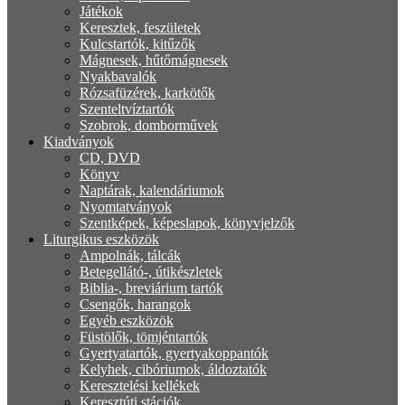
Játékok
Keresztek, feszületek
Kulcstartók, kitűzők
Mágnesek, hűtőmágnesek
Nyakbavalók
Rózsafüzérek, karkötők
Szenteltvíztartók
Szobrok, domborművek
Kiadványok
CD, DVD
Könyv
Naptárak, kalendáriumok
Nyomtatványok
Szentképek, képeslapok, könyvjelzők
Liturgikus eszközök
Ampolnák, tálcák
Betegellátó-, útikészletek
Biblia-, breviárium tartók
Csengők, harangok
Egyéb eszközök
Füstölők, tömjéntartók
Gyertyatartók, gyertyakoppantók
Kelyhek, cibóriumok, áldoztatók
Keresztelési kellékek
Keresztúti stációk