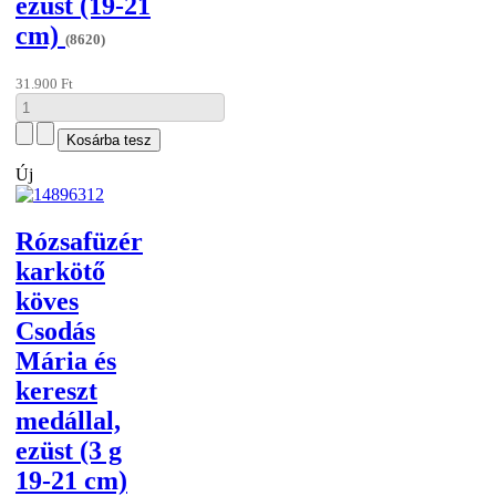
ezüst (19-21
cm)
(8620)
31.900 Ft
Új
Rózsafüzér
karkötő
köves
Csodás
Mária és
kereszt
medállal,
ezüst (3 g
19-21 cm)