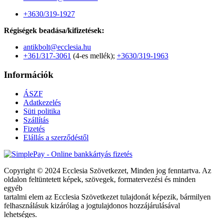
+3630/319-1927
Régiségek beadása/kifizetések:
antikbolt@ecclesia.hu
+361/317-3061
(4-es mellék);
+3630/319-1963
Információk
ÁSZF
Adatkezelés
Süti politika
Szállítás
Fizetés
Elállás a szerződéstől
Copyright © 2024 Ecclesia Szövetkezet, Minden jog fenntartva. Az
oldalon feltüntetett képek, szövegek, formatervezési és minden
egyéb
tartalmi elem az Ecclesia Szövetkezet tulajdonát képezik, bármilyen
felhasználásuk kizárólag a jogtulajdonos hozzájárulásával
lehetséges.