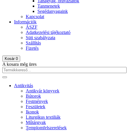
Tanagyag, óravázlatok
Tanmenetek
Segédanyagaink
Kapcsolat
Információk
ÁSZF
Adatkezelési tájékoztató
Süti szabályzata
Szállítás
Fizetés
Kosár
0
A kosara még üres
Antikvitás
Antikvár könyvek
Bútorok
Festmények
Feszületek
Ikonok
Liturgikus textiliák
Műtárgyak
Templomfelszerelések