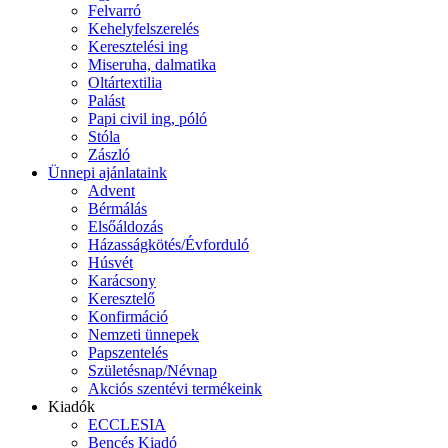
Felvarró
Kehelyfelszerelés
Keresztelési ing
Miseruha, dalmatika
Oltártextilia
Palást
Papi civil ing, póló
Stóla
Zászló
Ünnepi ajánlataink
Advent
Bérmálás
Elsőáldozás
Házasságkötés/Évforduló
Húsvét
Karácsony
Keresztelő
Konfirmáció
Nemzeti ünnepek
Papszentelés
Születésnap/Névnap
Akciós szentévi termékeink
Kiadók
ECCLESIA
Bencés Kiadó