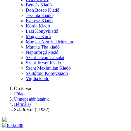
Bencés Kiadó
Don Bosco Kiadó
Jezsuita Kiadó
Kairosz Kiadó
Korda Kiadó
Lazi Könyvkiadó
Magyar Kurír
Magyar Nemzeti Múzeum
Marana Tha kiadó
Napraforgó kiadó
Szent István Társulat
Szent József Kiadó
Szent Maximilian Kiadó
Szülőföld Könyvkiadó
Vigilia kiadó
Ön itt van:
Főlap
Ünnepi ajánlataink
Bérmálás
Szt. József (21982)