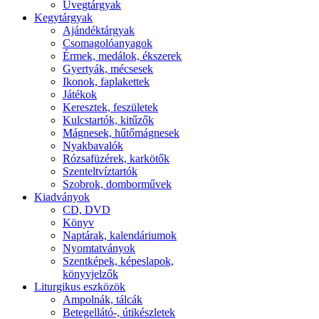
Üvegtárgyak
Kegytárgyak
Ajándéktárgyak
Csomagolóanyagok
Érmek, medálok, ékszerek
Gyertyák, mécsesek
Ikonok, faplakettek
Játékok
Keresztek, feszületek
Kulcstartók, kitűzők
Mágnesek, hűtőmágnesek
Nyakbavalók
Rózsafüzérek, karkötők
Szenteltvíztartók
Szobrok, domborművek
Kiadványok
CD, DVD
Könyv
Naptárak, kalendáriumok
Nyomtatványok
Szentképek, képeslapok,
könyvjelzők
Liturgikus eszközök
Ampolnák, tálcák
Betegellátó-, útikészletek