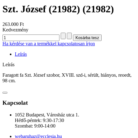
Szt. József (21982)
(21982)
263.000 Ft
Kedvezmény
Ha kérdése van a termékkel kapcsolatosan írjon
Leírás
Leírás
Faragott fa Szt. József szobor, XVIII. szd-i, sérült, hiányos, reoedt,
98 cm.
Kapcsolat
1052 Budapest, Városház utca 1.
Hétfő-péntek: 9:30-17:30
Szombat: 9:00-14:00
webaruhaz@ecclesia.hu