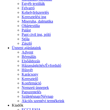
Egyéb textiliák
Felvarró
Kehelyfelszerelés
Keresztelési ing
Miseruha, dalmatika
Oltártextilia
Palást
Papi civil ing, póló
Stóla
Zászló
Ünnepi ajánlataink
Advent
Bérmálás
Elsőáldozás
Házasságkötés/Évforduló
Húsvét
Karácsony
Keresztelő
Konfirmáció
Nemzeti ünnepek
Papszentelés
Születésnap/Névnap
Akciós szentévi termékeink
Kiadók
ECCLESIA