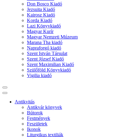
Don Bosco Kiadó
Jezsuita Kiadó
Kairosz Kiadó
Korda Kiadó
Lazi Könyvkiadó
Magyar Kurír
Magyar Nemzeti Múzeum
Marana Tha kiadó
Napraforgó kiadó
Szent István Társulat
Szent József Kiadó
Szent Maximilian Kiadó
Szülőföld Könyvkiadó
Vigilia kiadó
Antikvitás
Antikvár könyvek
Bútorok
Festmények
Feszületek
Ikonok
Liturgikus textiliák