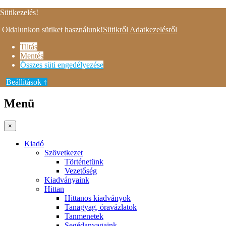
Menü
×
Kiadó
Szövetkezet
Történetünk
Vezetőség
Kiadványaink
Hittan
Hittanos kiadványok
Tanagyag, óravázlatok
Tanmenetek
Segédanyagaink