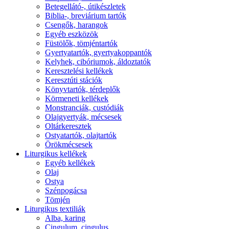
Betegellátó-, útikészletek
Biblia-, breviárium tartók
Csengők, harangok
Egyéb eszközök
Füstölők, tömjéntartók
Gyertyatartók, gyertyakoppantók
Kelyhek, cibóriumok, áldoztatók
Keresztelési kellékek
Keresztúti stációk
Könyvtartók, térdeplők
Körmeneti kellékek
Monstranciák, custódiák
Olajgyertyák, mécsesek
Oltárkeresztek
Ostyatartók, olajtartók
Örökmécsesek
Liturgikus kellékek
Egyéb kellékek
Olaj
Ostya
Szénpogácsa
Tömjén
Liturgikus textiliák
Alba, karing
Cingulum, cingulus