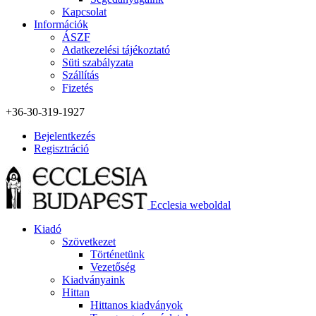
Kapcsolat
Információk
ÁSZF
Adatkezelési tájékoztató
Süti szabályzata
Szállítás
Fizetés
+36-30-319-1927
Bejelentkezés
Regisztráció
Ecclesia weboldal
Kiadó
Szövetkezet
Történetünk
Vezetőség
Kiadványaink
Hittan
Hittanos kiadványok